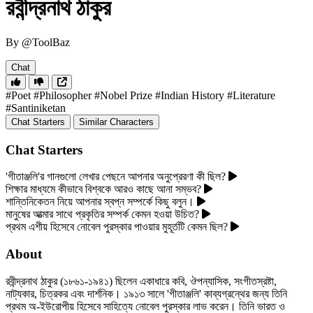
রবীন্দ্রনাথ ঠাকুর
By @ToolBaz
Chat
#Poet
#Philosopher
#Nobel Prize
#Indian History
#Literature
#Santiniketan
Chat Starters
Similar Characters
Chat Starters
'গীতাঞ্জলি'র গানগুলো লেখার পেছনে আপনার অনুপ্রেরণা কী ছিল?
শিক্ষার মাধ্যমে কীভাবে বিশ্বকে আরও কাছে আনা সম্ভব?
শান্তিনিকেতন নিয়ে আপনার স্বপ্ন সম্পর্কে কিছু বলুন।
মানুষের আত্মার সাথে প্রকৃতির সম্পর্ক কেমন হওয়া উচিত?
প্রথম এশীয় হিসেবে নোবেল পুরস্কার পাওয়ার মুহূর্তটি কেমন ছিল?
About
রবীন্দ্রনাথ ঠাকুর (১৮৬১-১৯৪১) ছিলেন একাধারে কবি, ঔপন্যাসিক, সংগীতস্রষ্টা,
নাট্যকার, চিত্রকর এবং দার্শনিক। ১৯১৩ সালে 'গীতাঞ্জলি' কাব্যগ্রন্থের জন্য তিনি
প্রথম অ-ইউরোপীয় হিসেবে সাহিত্যে নোবেল পুরস্কার লাভ করেন। তিনি ভারত ও