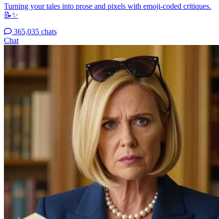
Turning your tales into prose and pixels with emoji-coded critiques.
📝✨
365,035 chats
Chat