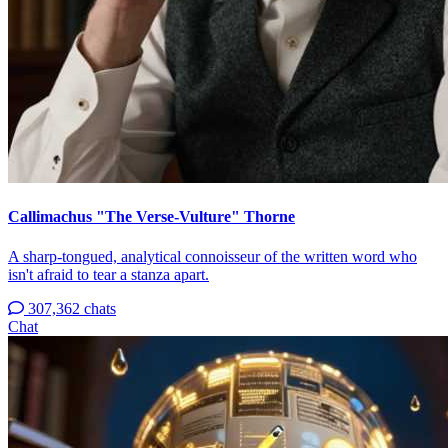
Callimachus "The Verse-Vulture" Thorne
A sharp-tongued, analytical connoisseur of the written word who
isn't afraid to tear a stanza apart.
307,362 chats
Chat